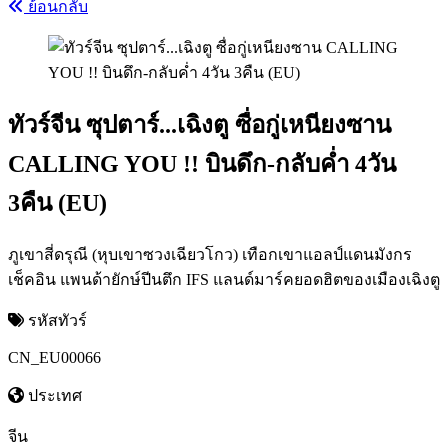
ย้อนกลับ
ทัวร์จีน ซุปตาร์...เฉิงตู ซื่อกู่เหนียงซาน
CALLING YOU !! บินดึก-กลับค่ำ 4วัน
3คืน (EU)
ภูเขาสี่ดรุณี (หุบเขาซวงเฉียวโกว) เทือกเขาแอลป์แดนมังกร
เช็คอิน แพนด้ายักษ์ปีนตึก IFS แลนด์มาร์คยอดฮิตของเมืองเฉิงตู
รหัสทัวร์
CN_EU00066
ประเทศ
จีน