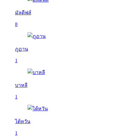
มัลดีฟส์
8
ภูฏาน
1
บาหลี
1
ไต้หวัน
1