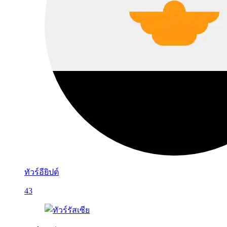
ทัวร์อียิปต์
43